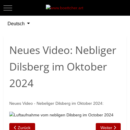
Mobile Menu Toggle
Off-
Sprache auswählen
Deutsch
Neues Video: Nebliger
Dilsberg im Oktober
2024
Neues Video - Nebeliger Dilsberg im Oktober 2024:
Vorheriger Beitrag: Neues Video: Nebliger Sonnenuntergang im
Nächster Beitra
Zurück
Weiter